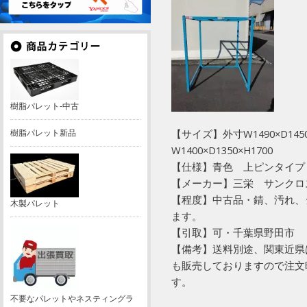
樹脂パレット-中古
樹脂パレット新品
【サイズ】外寸W1490×D145
W1400×D1350×H1700
【仕様】青色 上ピンタイプ
【メーカー】三栄 サンクロ
【程度】中古品・錆、汚れ、
木製パレット
ます。
【引取】可・千葉県野田市
【備考】送料別途、関東近県
も販売しておりますので注文
す。
不要なパレットやネスティングラ